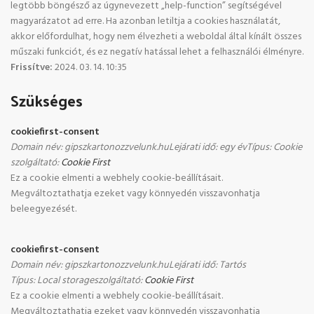
legtöbb böngésző az úgynevezett „help-function” segítségével
magyarázatot ad erre. Ha azonban letiltja a cookies használatát,
akkor előfordulhat, hogy nem élvezheti a weboldal által kínált összes
műszaki funkciót, és ez negatív hatással lehet a felhasználói élményre.
Frissítve:
2024. 03. 14. 10:35
Szükséges
cookiefirst-consent
Domain név
:
gipszkartonozzvelunk.hu
Lejárati idő
:
egy év
Típus
:
Cookie
szolgáltató
:
Cookie First
Ez a cookie elmenti a webhely cookie-beállításait.
Megváltoztathatja ezeket vagy könnyedén visszavonhatja
beleegyezését.
cookiefirst-consent
Domain név
:
gipszkartonozzvelunk.hu
Lejárati idő
:
Tartós
Típus
:
Local storage
szolgáltató
:
Cookie First
Ez a cookie elmenti a webhely cookie-beállításait.
Megváltoztathatja ezeket vagy könnyedén visszavonhatja