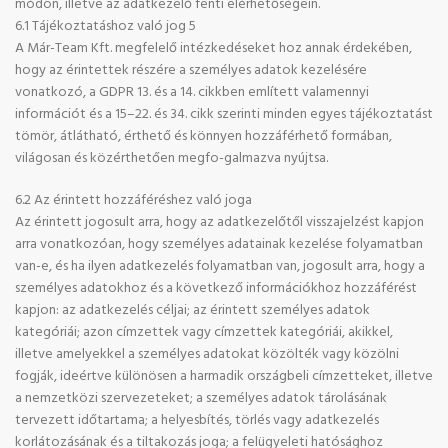
módon, illetve az adatkezelő fenti elérhetőségein.
6.1 Tájékoztatáshoz való jog 5
A Már-Team Kft. megfelelő intézkedéseket hoz annak érdekében,
hogy az érintettek részére a személyes adatok kezelésére
vonatkozó, a GDPR 13. és a 14. cikkben említett valamennyi
információt és a 15–22. és 34. cikk szerinti minden egyes tájékoztatást
tömör, átlátható, érthető és könnyen hozzáférhető formában,
világosan és közérthetően megfo-galmazva nyújtsa.
6.2 Az érintett hozzáféréshez való joga
Az érintett jogosult arra, hogy az adatkezelőtől visszajelzést kapjon
arra vonatkozóan, hogy személyes adatainak kezelése folyamatban
van-e, és ha ilyen adatkezelés folyamatban van, jogosult arra, hogy a
személyes adatokhoz és a következő információkhoz hozzáférést
kapjon: az adatkezelés céljai; az érintett személyes adatok
kategóriái; azon címzettek vagy címzettek kategóriái, akikkel,
illetve amelyekkel a személyes adatokat közölték vagy közölni
fogják, ideértve különösen a harmadik országbeli címzetteket, illetve
a nemzetközi szervezeteket; a személyes adatok tárolásának
tervezett időtartama; a helyesbítés, törlés vagy adatkezelés
korlátozásának és a tiltakozás joga; a felügyeleti hatósághoz