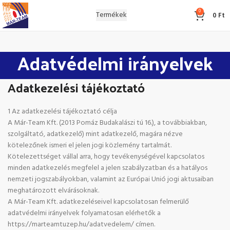
0
Termékek
0
Ft
Adatvédelmi irányelvek
Adatkezelési tájékoztató
1 Az adatkezelési tájékoztató célja
A Már-Team Kft. (2013 Pomáz Budakalászi tú 16.), a továbbiakban,
szolgáltató, adatkezelő) mint adatkezelő, magára nézve
kötelezőnek ismeri el jelen jogi közlemény tartalmát.
Kötelezettséget vállal arra, hogy tevékenységével kapcsolatos
minden adatkezelés megfelel a jelen szabályzatban és a hatályos
nemzeti jogszabályokban, valamint az Európai Unió jogi aktusaiban
meghatározott elvárásoknak.
A Már-Team Kft. adatkezeléseivel kapcsolatosan felmerülő
adatvédelmi irányelvek folyamatosan elérhetők a
https://marteamtuzep.hu/adatvedelem/ címen.