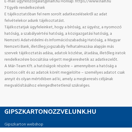
E-mail: ugyfelszolgalat@naih.hu Honlap: https://www.naih.hu
7 Egyéb rendelkezések
E tájékoztatóban fel nem sorolt adatkezelésekről az adat
felvételekor adunk tájékoztatást.
Tájékoztatjuk ügyfeleinket, hogy a bíróság, az ügyész, a nyomozó
hatóság, a szabálysértési hatóság, a közigazgatási hatóság, a
Nemzeti Adatvédelmi és Információszabadság Hatóság, a Magyar
Nemzeti Bank, illetőleg jogszabály felhatalmazása alapján más
szervek tájékoztatás adása, adatok közlése, átadása, illetőleg iratok
rendelkezésre bocsátása végett megkereshetik az adatkezelőt.
A Már-Team Kft. a hatóságok részére – amennyiben a hatóság a
pontos célt és az adatok körét megjelölte – személyes adatot csak
annyit és olyan mértékben ad ki, amely a megkeresés céljának
megvalósításához elengedhetetlenül szükséges.
GIPSZKARTONOZZVELUNK.HU
Gipszkarton webshop
Minden ami a felújításhoz szükséges.