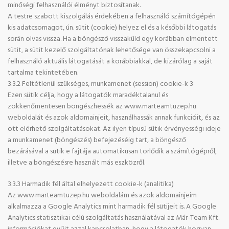
minőségi felhasználói élményt biztosítanak.
A testre szabott kiszolgálás érdekében a felhasználó számítógépén
kis adatcsomagot, ún. sütit (cookie) helyez el és a későbbi látogatás
során olvas vissza. Ha a böngésző visszaküld egy korábban elmentett
sütit, a sütit kezelő szolgáltatónak lehetősége van összekapcsolni a
felhasználó aktuális látogatását a korábbiakkal, de kizárólag a saját
tartalma tekintetében.
3.3.2 Feltétlenül szükséges, munkamenet (session) cookie-k 3
Ezen sütik célja, hogy a látogatók maradéktalanul és
zökkenőmentesen böngészhessék az www.marteamtuzep.hu
weboldalát és azok aldomainjeit, használhassák annak funkcióit, és az
ott elérhető szolgáltatásokat. Az ilyen típusú sütik érvényességi ideje
a munkamenet (böngészés) befejezéséig tart, a böngésző
bezárásával a sütik e fajtája automatikusan törlődik a számítógépről,
illetve a böngészésre használt más eszközről.
3.3.3 Harmadik fél által elhelyezett cookie-k (analitika)
Az www.marteamtuzep.hu weboldalám és azok aldomainjeim
alkalmazza a Google Analytics mint harmadik fél sütijeit is. A Google
Analytics statisztikai célú szolgáltatás használatával az Már-Team Kft.