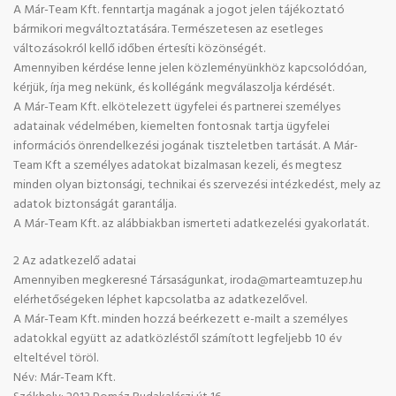
A Már-Team Kft. fenntartja magának a jogot jelen tájékoztató
bármikori megváltoztatására. Természetesen az esetleges
változásokról kellő időben értesíti közönségét.
Amennyiben kérdése lenne jelen közleményünkhöz kapcsolódóan,
kérjük, írja meg nekünk, és kollégánk megválaszolja kérdését.
A Már-Team Kft. elkötelezett ügyfelei és partnerei személyes
adatainak védelmében, kiemelten fontosnak tartja ügyfelei
információs önrendelkezési jogának tiszteletben tartását. A Már-
Team Kft a személyes adatokat bizalmasan kezeli, és megtesz
minden olyan biztonsági, technikai és szervezési intézkedést, mely az
adatok biztonságát garantálja.
A Már-Team Kft. az alábbiakban ismerteti adatkezelési gyakorlatát.
2 Az adatkezelő adatai
Amennyiben megkeresné Társaságunkat, iroda@marteamtuzep.hu
elérhetőségeken léphet kapcsolatba az adatkezelővel.
A Már-Team Kft. minden hozzá beérkezett e-mailt a személyes
adatokkal együtt az adatközléstől számított legfeljebb 10 év
elteltével töröl.
Név: Már-Team Kft.