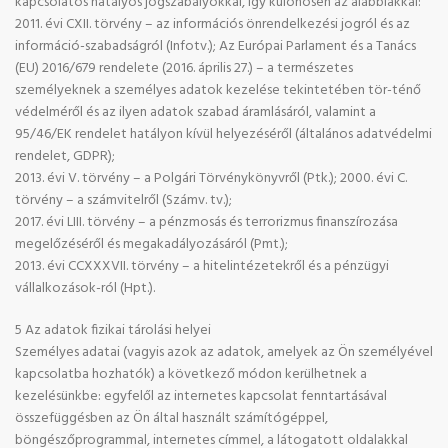
kapcsolatos hatályos jogszabályokkal, így különösen az alábbiakkal:
2011. évi CXII. törvény – az információs önrendelkezési jogról és az
információ-szabadságról (Infotv.); Az Európai Parlament és a Tanács
(EU) 2016/679 rendelete (2016. április 27.) – a természetes
személyeknek a személyes adatok kezelése tekintetében tör-ténő
védelméről és az ilyen adatok szabad áramlásáról, valamint a
95/46/EK rendelet hatályon kívül helyezéséről (általános adatvédelmi
rendelet, GDPR);
2013. évi V. törvény – a Polgári Törvénykönyvről (Ptk.); 2000. évi C.
törvény – a számvitelről (Számv. tv.);
2017. évi LIII. törvény – a pénzmosás és terrorizmus finanszírozása
megelőzéséről és megakadályozásáról (Pmt.);
2013. évi CCXXXVII. törvény – a hitelintézetekről és a pénzügyi
vállalkozások-ról (Hpt.).
5 Az adatok fizikai tárolási helyei
Személyes adatai (vagyis azok az adatok, amelyek az Ön személyével
kapcsolatba hozhatók) a következő módon kerülhetnek a
kezelésünkbe: egyfelől az internetes kapcsolat fenntartásával
összefüggésben az Ön által használt számítógéppel,
böngészőprogrammal, internetes címmel, a látogatott oldalakkal