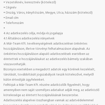
• Vezetéknév, keresztnév (kötelező)
• Cégnév
• Ország, Város, Irányítószám, Megye, Utca, házszám (kötelező)
• Email cím
• Telefonszám
•
4 Az adatkezelés célja, módja és jogalapja
4.1 Általános adatkezelési irányelvek
A Már-Team Kft. tevékenységének adatkezelései önkéntes
hozzájáruláson, illetve törvényi felhatalmazáson alapulnak. Az
önkéntes hozzájáruláson alapuló adatkezelések esetében az
érintettek e hozzájárulásukat az adatkezelés bármely szakában
visszavonhatják.
Bizonyos esetekben a megadott adatok egy körének kezelését,
tárolását, továbbítását jogszabályok teszik kötelezővé, melyről
külön értesítjük ügyfeleinket.
Felhívjuk a Már-Team Kft. részére adatközlők figyelmét, hogy
amennyiben nem saját személyes adataikat adják meg, az adatközlő
kötelessége az érintett hozzájárulásának beszerzése.
Adatkezelési alapelvei összhangban vannak az adatvédelemmel