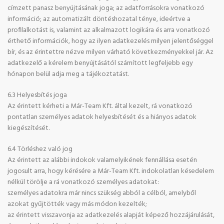
címzett panasz benyújtásának joga; az adatforrásokra vonatkozó
információ; az automatizált döntéshozatal ténye, ideértve a
profilalkotást is, valamint az alkalmazott logikára és arra vonatkozó
érthető információk, hogy az ilyen adatkezelés milyen jelentőséggel
bír, és az érintettre nézve milyen várható következményekkel jár. Az
adatkezelő a kérelem benyújtásától számított legfeljebb egy
hónapon belül adja meg a tájékoztatást.
6.3 Helyesbítés joga
Az érintett kérheti a Már-Team Kft. által kezelt, rá vonatkozó
pontatlan személyes adatok helyesbítését és a hiányos adatok
kiegészítését.
6.4 Törléshez való jog
Az érintett az alábbi indokok valamelyikének fennállása esetén
jogosult arra, hogy kérésére a Már-Team Kft. indokolatlan késedelem
nélkül törölje a rá vonatkozó személyes adatokat:
személyes adatokra már nincs szükség abból a célból, amelyből
azokat gyűjtötték vagy más módon kezelték;
az érintett visszavonja az adatkezelés alapját képező hozzájárulását,