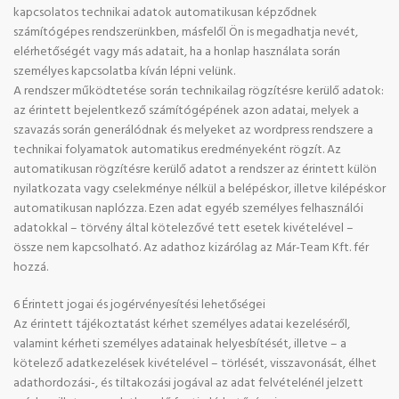
kapcsolatos technikai adatok automatikusan képződnek
számítógépes rendszerünkben, másfelől Ön is megadhatja nevét,
elérhetőségét vagy más adatait, ha a honlap használata során
személyes kapcsolatba kíván lépni velünk.
A rendszer működtetése során technikailag rögzítésre kerülő adatok:
az érintett bejelentkező számítógépének azon adatai, melyek a
szavazás során generálódnak és melyeket az wordpress rendszere a
technikai folyamatok automatikus eredményeként rögzít. Az
automatikusan rögzítésre kerülő adatot a rendszer az érintett külön
nyilatkozata vagy cselekménye nélkül a belépéskor, illetve kilépéskor
automatikusan naplózza. Ezen adat egyéb személyes felhasználói
adatokkal – törvény által kötelezővé tett esetek kivételével –
össze nem kapcsolható. Az adathoz kizárólag az Már-Team Kft. fér
hozzá.
6 Érintett jogai és jogérvényesítési lehetőségei
Az érintett tájékoztatást kérhet személyes adatai kezeléséről,
valamint kérheti személyes adatainak helyesbítését, illetve – a
kötelező adatkezelések kivételével – törlését, visszavonását, élhet
adathordozási-, és tiltakozási jogával az adat felvételénél jelzett