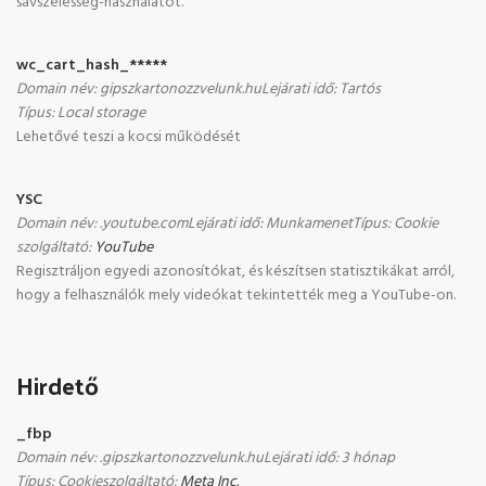
sávszélesség-használatot.
wc_cart_hash_*****
Domain név
:
gipszkartonozzvelunk.hu
Lejárati idő
:
Tartós
Típus
:
Local storage
Lehetővé teszi a kocsi működését
YSC
Domain név
:
.youtube.com
Lejárati idő
:
Munkamenet
Típus
:
Cookie
szolgáltató
:
YouTube
Regisztráljon egyedi azonosítókat, és készítsen statisztikákat arról,
hogy a felhasználók mely videókat tekintették meg a YouTube-on.
Hirdető
_fbp
Domain név
:
.gipszkartonozzvelunk.hu
Lejárati idő
:
3 hónap
Típus
:
Cookie
szolgáltató
:
Meta Inc.