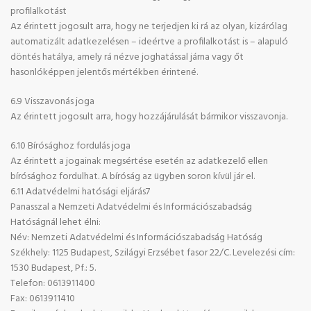
profilalkotást
Az érintett jogosult arra, hogy ne terjedjen ki rá az olyan, kizárólag
automatizált adatkezelésen – ideértve a profilalkotást is – alapuló
döntés hatálya, amely rá nézve joghatással járna vagy őt
hasonlóképpen jelentős mértékben érintené.
6.9 Visszavonás joga
Az érintett jogosult arra, hogy hozzájárulását bármikor visszavonja.
6.10 Bírósághoz fordulás joga
Az érintett a jogainak megsértése esetén az adatkezelő ellen
bírósághoz fordulhat. A bíróság az ügyben soron kívül jár el.
6.11 Adatvédelmi hatósági eljárás7
Panasszal a Nemzeti Adatvédelmi és Információszabadság
Hatóságnál lehet élni:
Név: Nemzeti Adatvédelmi és Információszabadság Hatóság
Székhely: 1125 Budapest, Szilágyi Erzsébet fasor 22/C. Levelezési cím:
1530 Budapest, Pf.: 5.
Telefon: 0613911400
Fax: 0613911410