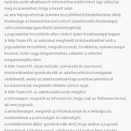
nyújtása során alkalmazott informatikai eszközöket úgy választja
meg és üzemelteti, hogy a kezelt adat:
az arra feljogosítottak számára hozzáférhető (rendelkezésre állás);
hitelessége és hitelesítése biztosított (adatkezelés hitelessége);
változatlansága igazolható (adatintegritás);
a jogosulatlan hozzáférés ellen védett (adat bizalmassága) legyen.
A Már-Team Kft. az adatokat megfelelő intézkedésekkel védi a
jogosulatlan hozzáférés, megváltoztatás, továbbítás, nyilvánosságra
hozatal, törlés vagy megsemmisítés, valamint a véletlen
megsemmisülés ellen.
A Már-Team Kft. olyan műszaki, szervezési és szervezeti
intézkedésekkel gondoskodik az adatkezelés biztonságának
védelméről, amely az adatkezeléssel kapcsolatban jelentkező
kockázatoknak megfelelő védelmi szintet nyújt.
A Már-Team Kft. az adatkezelés során megőrzi
a titkosságot: megvédi az információt, hogy csak az férhessen hozzá,
aki erre jogosult;
a sértetlenséget: megvédi az információnak és a feldolgozás
módszerének a pontosságát és teljességét;
a rendelkezésre állást: gondoskodik arról, hogy amikor a jogosult
használónak szüksége van rá, valóban hozzá tudjon férni a kívánt