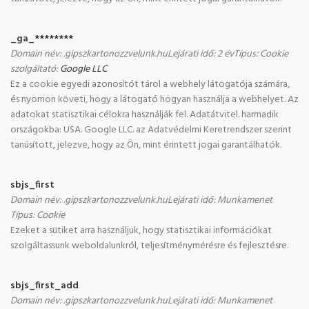
_ga_********
Domain név
:
.gipszkartonozzvelunk.hu
Lejárati idő
:
2 év
Típus
:
Cookie
szolgáltató
:
Google LLC
Ez a cookie egyedi azonosítót tárol a webhely látogatója számára,
és nyomon követi, hogy a látogató hogyan használja a webhelyet. Az
adatokat statisztikai célokra használják fel. Adatátvitel. harmadik
országokba: USA. Google LLC. az Adatvédelmi Keretrendszer szerint
tanúsított, jelezve, hogy az Ön, mint érintett jogai garantálhatók.
sbjs_first
Domain név
:
.gipszkartonozzvelunk.hu
Lejárati idő
:
Munkamenet
Típus
:
Cookie
Ezeket a sütiket arra használjuk, hogy statisztikai információkat
szolgáltassunk weboldalunkról, teljesítménymérésre és fejlesztésre.
sbjs_first_add
Domain név
:
.gipszkartonozzvelunk.hu
Lejárati idő
:
Munkamenet