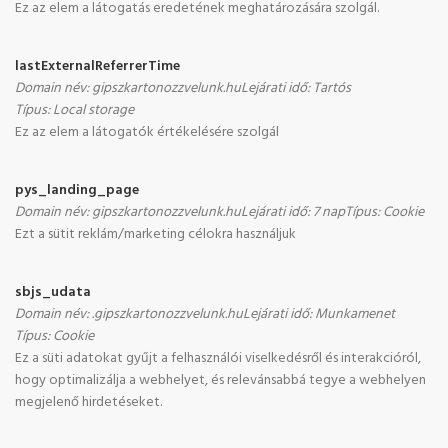
Ez az elem a látogatás eredetének meghatározására szolgál.
lastExternalReferrerTime
Domain név
:
gipszkartonozzvelunk.hu
Lejárati idő
:
Tartós
Típus
:
Local storage
Ez az elem a látogatók értékelésére szolgál
pys_landing_page
Domain név
:
gipszkartonozzvelunk.hu
Lejárati idő
:
7 nap
Típus
:
Cookie
Ezt a sütit reklám/marketing célokra használjuk
sbjs_udata
Domain név
:
.gipszkartonozzvelunk.hu
Lejárati idő
:
Munkamenet
Típus
:
Cookie
Ez a süti adatokat gyűjt a felhasználói viselkedésről és interakcióról,
hogy optimalizálja a webhelyet, és relevánsabbá tegye a webhelyen
megjelenő hirdetéseket.