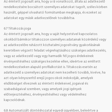
Az érintett jogosult arra, hogy a rá vonatkozó, általa az adatkezelő
rendelkezésére bocsátott személyes adatokat tagolt, széles körben
használt, géppel olvasható formátumban megkapja, és ezeket az
adatokat egy másik adatkezelőnek továbbítsa.
6.7 Tiltakozás joga
Az érintett jogosult arra, hogy a saját helyzetével kapcsolatos
okokból bármikor tiltakozzon személyes adatainak közérdekű vagy
az adatkezelőre ruházott közhatalmi jogosítvány gyakorlásának
keretében végzett feladat végrehajtásához szükséges adatkezelés,
vagy az adatkezelő vagy egy harmadik fél jogos érdekeinek
érvényesítéséhez szükséges kezelése ellen, ideértve az említett
rendelkezéseken alapuló profilalkotást is. Tiltakozás esetén az
adatkezelő a személyes adatokat nem kezelheti tovább, kivéve, ha
azt olyan kényszerítő erejű jogos okok indokolják, amelyek
elsőbbséget élveznek az érintett érdekeivel, jogaival és
szabadságaival szemben, vagy amelyek jogi igények
előterjesztéséhez, érvényesítéséhez vagy védelméhez
kapcsolódnak.
6.8 Automatizált döntéshozatal egyedi ügyekben, beleértve a