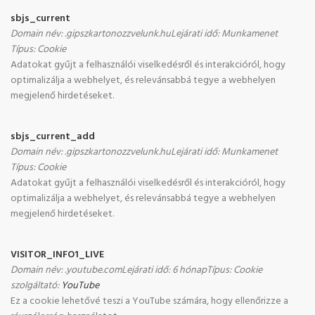
sbjs_current
Domain név
:
.gipszkartonozzvelunk.hu
Lejárati idő
:
Munkamenet
Típus
:
Cookie
Adatokat gyűjt a felhasználói viselkedésről és interakcióról, hogy
optimalizálja a webhelyet, és relevánsabbá tegye a webhelyen
megjelenő hirdetéseket.
sbjs_current_add
Domain név
:
.gipszkartonozzvelunk.hu
Lejárati idő
:
Munkamenet
Típus
:
Cookie
Adatokat gyűjt a felhasználói viselkedésről és interakcióról, hogy
optimalizálja a webhelyet, és relevánsabbá tegye a webhelyen
megjelenő hirdetéseket.
VISITOR_INFO1_LIVE
Domain név
:
.youtube.com
Lejárati idő
:
6 hónap
Típus
:
Cookie
szolgáltató
:
YouTube
Ez a cookie lehetővé teszi a YouTube számára, hogy ellenőrizze a