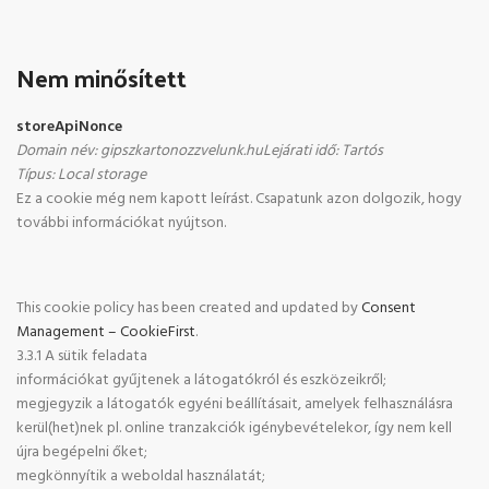
Nem minősített
storeApiNonce
Domain név
:
gipszkartonozzvelunk.hu
Lejárati idő
:
Tartós
Típus
:
Local storage
Ez a cookie még nem kapott leírást. Csapatunk azon dolgozik, hogy
további információkat nyújtson.
This cookie policy has been created and updated by
Consent
Management – CookieFirst
.
3.3.1 A sütik feladata
információkat gyűjtenek a látogatókról és eszközeikről;
megjegyzik a látogatók egyéni beállításait, amelyek felhasználásra
kerül(het)nek pl. online tranzakciók igénybevételekor, így nem kell
újra begépelni őket;
megkönnyítik a weboldal használatát;