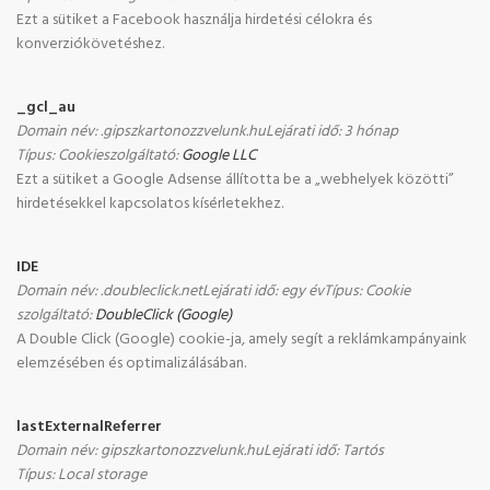
Ezt a sütiket a Facebook használja hirdetési célokra és
konverziókövetéshez.
_gcl_au
Domain név
:
.gipszkartonozzvelunk.hu
Lejárati idő
:
3 hónap
Típus
:
Cookie
szolgáltató
:
Google LLC
Ezt a sütiket a Google Adsense állította be a „webhelyek közötti”
hirdetésekkel kapcsolatos kísérletekhez.
IDE
Domain név
:
.doubleclick.net
Lejárati idő
:
egy év
Típus
:
Cookie
szolgáltató
:
DoubleClick (Google)
A Double Click (Google) cookie-ja, amely segít a reklámkampányaink
elemzésében és optimalizálásában.
lastExternalReferrer
Domain név
:
gipszkartonozzvelunk.hu
Lejárati idő
:
Tartós
Típus
:
Local storage