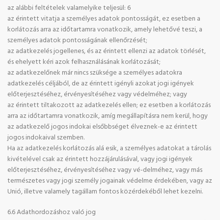
az alábbi feltételek valamelyike teljesül: 6
az érintett vitatja a személyes adatok pontosságát, ez esetben a
korlátozás arra az időtartamra vonatkozik, amely lehetővé teszi, a
személyes adatok pontosságának ellenőrzését;
az adatkezelés jogellenes, és az érintett ellenzi az adatok törlését,
és ehelyett kéri azok felhasználásának korlátozását;
az adatkezelőnek már nincs szüksége a személyes adatokra
adatkezelés céljából, de az érintett igényli azokat jogi igények
előterjesztéséhez, érvényesítéséhez vagy védelméhez; vagy
az érintett tiltakozott az adatkezelés ellen; ez esetben a korlátozás
arra az időtartamra vonatkozik, amíg megállapításra nem kerül, hogy
az adatkezelő jogos indokai elsőbbséget élveznek-e az érintett
jogos indokaival szemben.
Ha az adatkezelés korlátozás alá esik, a személyes adatokat a tárolás
kivételével csak az érintett hozzájárulásával, vagy jogi igények
előterjesztéséhez, érvényesítéséhez vagy vé-delméhez, vagy más
természetes vagy jogi személy jogainak védelme érdekében, vagy az
Unió, illetve valamely tagállam fontos közérdekéből lehet kezelni.
6.6 Adathordozáshoz való jog