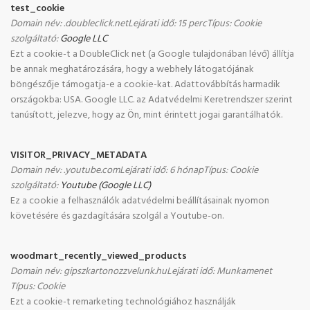
test_cookie
Domain név
:
.doubleclick.net
Lejárati idő
:
15 perc
Típus
:
Cookie
szolgáltató
:
Google LLC
Ezt a cookie-t a DoubleClick net (a Google tulajdonában lévő) állítja
be annak meghatározására, hogy a webhely látogatójának
böngészője támogatja-e a cookie-kat. Adattovábbítás harmadik
országokba: USA. Google LLC. az Adatvédelmi Keretrendszer szerint
tanúsított, jelezve, hogy az Ön, mint érintett jogai garantálhatók.
VISITOR_PRIVACY_METADATA
Domain név
:
.youtube.com
Lejárati idő
:
6 hónap
Típus
:
Cookie
szolgáltató
:
Youtube (Google LLC)
Ez a cookie a felhasználók adatvédelmi beállításainak nyomon
követésére és gazdagítására szolgál a Youtube-on.
woodmart_recently_viewed_products
Domain név
:
gipszkartonozzvelunk.hu
Lejárati idő
:
Munkamenet
Típus
:
Cookie
Ezt a cookie-t remarketing technológiához használják