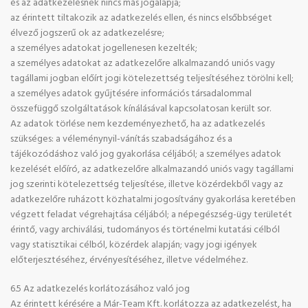
és az adatkezelésnek nincs más jogalapja;
az érintett tiltakozik az adatkezelés ellen, és nincs elsőbbséget
élvező jogszerű ok az adatkezelésre;
a személyes adatokat jogellenesen kezelték;
a személyes adatokat az adatkezelőre alkalmazandó uniós vagy
tagállami jogban előírt jogi kötelezettség teljesítéséhez törölni kell;
a személyes adatok gyűjtésére információs társadalommal
összefüggő szolgáltatások kínálásával kapcsolatosan került sor.
Az adatok törlése nem kezdeményezhető, ha az adatkezelés
szükséges: a véleménynyil-vánítás szabadságához és a
tájékozódáshoz való jog gyakorlása céljából; a személyes adatok
kezelését előíró, az adatkezelőre alkalmazandó uniós vagy tagállami
jog szerinti kötelezettség teljesítése, illetve közérdekből vagy az
adatkezelőre ruházott közhatalmi jogosítvány gyakorlása keretében
végzett feladat végrehajtása céljából; a népegészség-ügy területét
érintő, vagy archiválási, tudományos és történelmi kutatási célból
vagy statisztikai célból, közérdek alapján; vagy jogi igények
előterjesztéséhez, érvényesítéséhez, illetve védelméhez.
6.5 Az adatkezelés korlátozásához való jog
Az érintett kérésére a Már-Team Kft. korlátozza az adatkezelést, ha