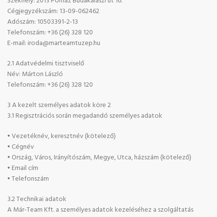
Székhely: 2013 Pomáz Budakalászi út 16.
Cégjegyzékszám: 13-09-062462
Adószám: 10503391-2-13
Telefonszám: +36 (26) 328 120
E-mail: iroda@marteamtuzep.hu
2.1 Adatvédelmi tisztviselő
Név: Márton László
Telefonszám: +36 (26) 328 120
3 A kezelt személyes adatok köre 2
3.1 Regisztrációs során megadandó személyes adatok
• Vezetéknév, keresztnév (kötelező)
• Cégnév
• Ország, Város, Irányítószám, Megye, Utca, házszám (kötelező)
• Email cím
• Telefonszám
3.2 Technikai adatok
A Már-Team Kft. a személyes adatok kezeléséhez a szolgáltatás