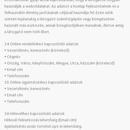
információkat gyűjt azzal kapcsolatban, hogy a látogatók hogyan
használják a weboldalakat. Az adatot a honlap fejlesztésének és a
felhasználói élmény javításának céljával használja fel. Ezen sütik
szintén lejáratukig a látogató számítógépén vagy böngészésre
használt más eszközén, annak böngészőjében maradnak, illetve amíg
a látogató nem törli őket.
3.4 Online rendeléshez kapcsolódó adatok
• Vezetéknév, keresztnév (kötelező)
• Cégnév
• Ország, Város, Irányítószám, Megye, Utca, házszám (kötelező)
• Email cím
• Telefonszám
3.5 Online ügyintézéshez kapcsolódó adatok
• Vezetéknév, keresztnév
• Email cím
• Telefonszám
3.6 Hírlevélhez kapcsolódó adatok
Hírlevél feliratkozás lehetőség (Email cím)
Ajánlatkérés során történő opt-in lehetőség: