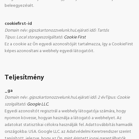
beleegyezését.
cookiefirst-id
Domain név
:
gipszkartonozzvelunk.hu
Lejárati idő
:
Tartós
Típus
:
Local storage
szolgáltató
:
Cookie First
Ez a cookie az Ön egyedi azonosítóját tartalmazza, így a CookieFirst
képes azonosítani a webhely egyedi látogatóit.
Teljesítmény
_ga
Domain név
:
.gipszkartonozzvelunk.hu
Lejárati idő
:
2 év
Típus
:
Cookie
szolgáltató
:
Google LLC.
Egyedi azonosítót regisztrál a webhely látogatója számára, hogy
nyomon kövesse, hogyan használja a látogató a webhelyet. Az
adatokat statisztikai célokra használják fel. Adattovábbítás harmadik
országokba: USA. Google LLC. az Adatvédelmi Keretrendszer szerint
tanúsított, jelezve, hogy az Ön, mint érintett jogai garantálhatók.