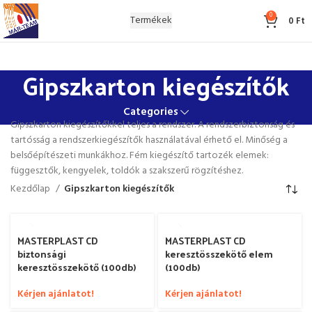
0
Termékek
0
Ft
Gipszkarton kiegészítők
Categories
Gipszkarton kiegészítőkkel teljes a rendszer. A rendszerbiztonság és
tartósság a rendszerkiegészítők használatával érhető el. Minőség a
belsőépítészeti munkákhoz. Fém kiegészítő tartozék elemek:
függesztők, kengyelek, toldók a szakszerű rögzítéshez.
Kezdőlap
Gipszkarton kiegészítők
MASTERPLAST CD
MASTERPLAST CD
biztonsági
keresztösszekötő elem
keresztösszekötő (100db)
(100db)
Kérjen ajánlatot!
Kérjen ajánlatot!