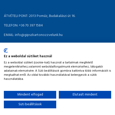
ÁTVÉTELI PONT: 2013 Pomáz, Budakalászi út 16.
TELEFON: +36 70 397 1584
EMAIL: info@gipszkartonozzvelunk.hu
INFORMÁCIÓK
Ez a weboldal sütiket használ
MÁR-TEAM KFT.
2022 - GIPSZKARTON RENDELÉS
Ez a weboldal sütiket (cookie-kat) használ a tartalmak megfelelő
megjelenítéséhez,valamint weboldalforgalmunk elemzéséhez, látogatói
adatainak elemzésére. A Süti beállítások gombra kattintva több információt is
megtudhat erről. Az oldal további használatával beleegyezik a sütik
használatába.
Mindent elfogad
Elutasít mindent
Süti beállítások