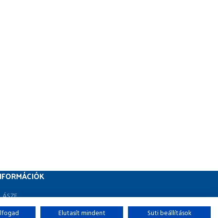
NFORMÁCIÓK
ÁSZF
Adatvédelmi irányelvek
lfogad
Elutasít mindent
Süti beállítások