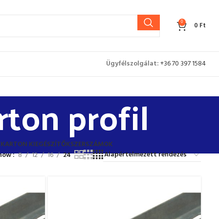
0
0
Ft
Ügyfélszolgálat:
+36 70 397 1584
ton profil
ZKARTON KIEGÉSZÍTŐK
SZERSZÁMOK
how
8
12
16
24