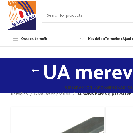
Összes termék
Kezdőlap
Termékek
Ajánl
UA merev 
GIPSZKARTON LAPOK
GIPSZKARTON
Kezdőlap
Gipszkarton profilok
UA merev borda gipszkarton p