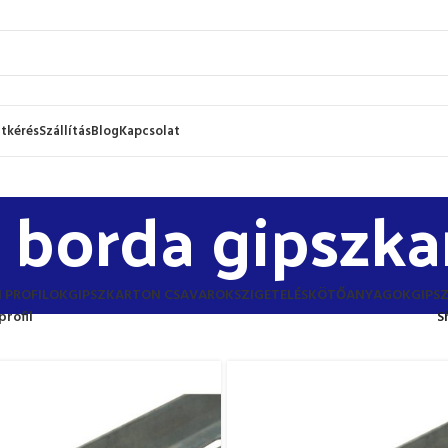
atkérés
Szállítás
Blog
Kapcsolat
borda gipszkar
 PROFILOK
GIPSZKARTON CSAVAROK
SZIGETELÉS
KÖTŐANYAGOK
GIPS
rofil
S