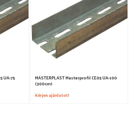
5 UA-75
MASTERPLAST Masterprofil CE05 UA-100
(300cm)
Kérjen ajánlatot!