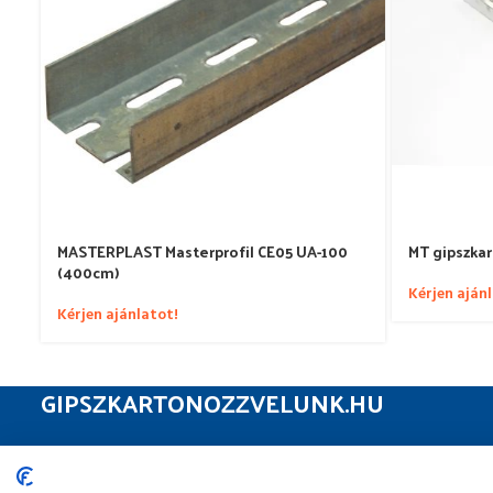
MASTERPLAST Masterprofil CE05 UA-100
MT gipszkar
(400cm)
Kérjen aján
Kérjen ajánlatot!
GIPSZKARTONOZZVELUNK.HU
Gipszkarton webshop
Minden ami a felújításhoz szükséges.