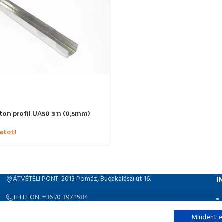
ton profil UA50 3m (0,5mm)
latot!
I
ÁTVÉTELI PONT: 2013 Pomáz, Budakalászi út 16.
TELEFON: +36 70 397 1584
EMAIL: info@gipszkartonozzvelunk.hu
Mindent e