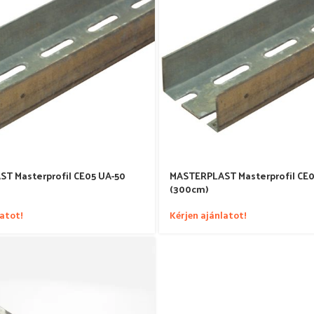
T Masterprofil CE05 UA-50
MASTERPLAST Masterprofil CE0
(300cm)
latot!
Kérjen ajánlatot!