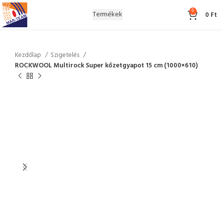
0
Termékek
0
Ft
Kezdőlap
Szigetelés
ROCKWOOL Multirock Super kőzetgyapot 15 cm (1000×610)