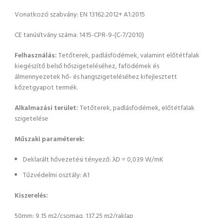
Vonatkozó szabvány: EN 13162:2012+ A1:2015
CE tanúsítvány száma: 1415-CPR-9-(C-7/2010)
Felhasználás:
Tetőterek, padlásfödémek, valamint előtétfalak
kiegészítő belső hőszigeteléséhez, fafödémek és
álmennyezetek hő- és hangszigeteléséhez kifejlesztett
kőzetgyapot termék.
Alkalmazási terület:
Tetőterek, padlásfödémek, előtétfalak
szigetelése
Műszaki paraméterek:
Deklarált hővezetési tényező: λD = 0,039 W/mK
Tűzvédelmi osztály: A1
Kiszerelés:
50mm: 9,15 m2/csomag, 137,25 m2/raklap