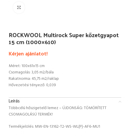
Click to enlarge
ROCKWOOL Multirock Super kőzetgyapot
15 cm (1000×610)
Kérjen ajánlatot!
Méret: 100x61x15 cm
Csomagolás: 3,05 m2/bála
Rakatnorma: 45,75 m2/raklap
Hővezetési tényező: 0,039
Leírás
Többcélú hőszigetelő lemez – ÚJDONSÁG: TÖMÖRÍTETT
CSOMAGOLÁSÚ TERMÉK!
Termékjelölés: MW-EN-13162-T2-WS-WL(P)-AF6-MU1