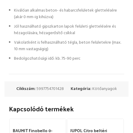
Kiválóan alkalmas beton- és habarcsfelületek glettelésére
(akár 0 mm-ig kihúzva)
Jól használható gipszkarton lapok felületi glettelésére és
hézagolására, hézagerősítő csíkkal
Vakolatként is felhasználható tégla, beton felületekre (max.
10 mm vastagságig)
Bedolgozhatósági idő: kb. 75-90 perc
Cikkszám:
5997754701428
Kategória:
Kötőanyagok
Kapcsolódó termékek
BAUMIT Finobello 0-
JUPOL Citro beltéri