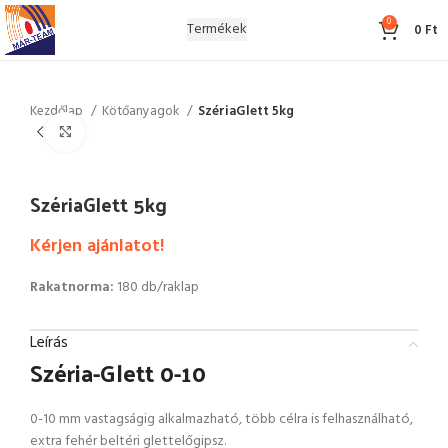
0
Termékek
0
Ft
Kezdőlap
Kötőanyagok
SzériaGlett 5kg
Click to enlarge
SzériaGlett 5kg
Kérjen ajánlatot!
Rakatnorma:
180 db/raklap
Leírás
Széria-Glett 0-10
0-10 mm vastagságig alkalmazható, több célra is felhasználható,
extra fehér beltéri glettelőgipsz.