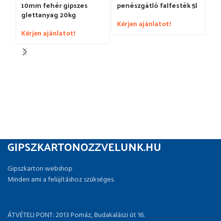
10mm fehér gipszes
penészgátló falfesték 5l
glettanyag 20kg
Kérjen ajánlatot!
Kérjen ajánlatot!
JU
fa
Ké
GIPSZKARTONOZZVELUNK.HU
Gipszkarton webshop
Minden ami a felújításhoz szükséges.
ÁTVÉTELI PONT: 2013 Pomáz, Budakalászi út 16.