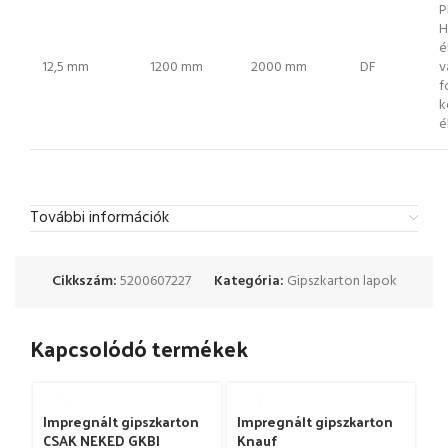
P
H
é
12,5 mm
1200 mm
2000 mm
DF
v
f
k
é
További információk
Cikkszám:
5200607227
Kategória:
Gipszkarton lapok
Kapcsolódó termékek
Impregnált gipszkarton
Impregnált gipszkarton
CSAK NEKED GKBI
Knauf