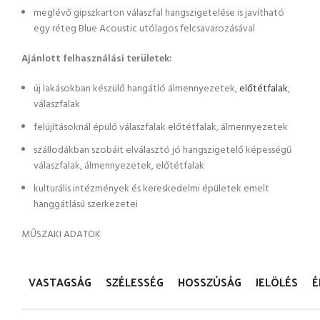
meglévő gipszkarton válaszfal hangszigetelése is javítható
egy réteg Blue Acoustic utólagos felcsavarozásával
Ajánlott felhasználási területek:
új lakásokban készülő hangátló álmennyezetek,
előtétfalak
,
válaszfalak
felújításoknál épülő válaszfalak előtétfalak, álmennyezetek
szállodákban szobáit elválasztó jó hangszigetelő képességű
válaszfalak, álmennyezetek, előtétfalak
kulturális intézmények és kereskedelmi épületek emelt
hanggátlású szerkezetei
MŰSZAKI ADATOK
VASTAGSÁG
SZÉLESSÉG
HOSSZÚSÁG
JELÖLÉS
É