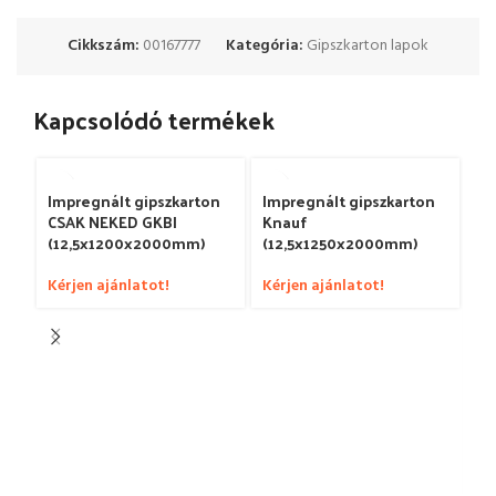
Cikkszám:
00167777
Kategória:
Gipszkarton lapok
Kapcsolódó termékek
Impregnált gipszkarton
Impregnált gipszkarton
CSAK NEKED GKBI
Knauf
(12,5x1200x2000mm)
(12,5x1250x2000mm)
Kérjen ajánlatot!
Kérjen ajánlatot!
No
Kn
(1
Ké