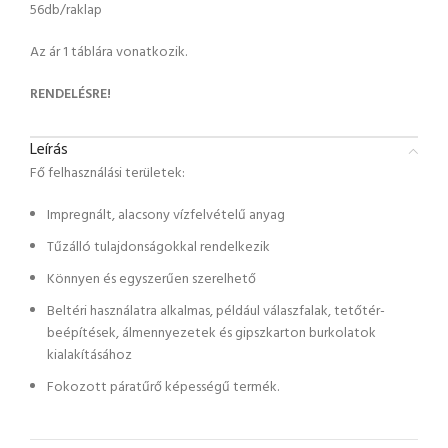
56db/raklap
Az ár 1 táblára vonatkozik.
RENDELÉSRE!
Leírás
Fő felhasználási területek:
Impregnált, alacsony vízfelvételű anyag
Tűzálló tulajdonságokkal rendelkezik
Könnyen és egyszerűen szerelhető
Beltéri használatra alkalmas, például válaszfalak, tetőtér-
beépítések, álmennyezetek és gipszkarton burkolatok
kialakításához
Fokozott páratűrő képességű termék.