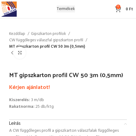
0
Termékek
0
Ft
Kezdőlap
Gipszkarton profilok
CW függőleges válaszfal gipszkarton profil
MT gipszkarton profil CW 50 3m (0,5mm)
Click to enlarge
MT gipszkarton profil CW 50 3m (0,5mm)
Kérjen ajánlatot!
Kiszerelés:
3 m/db
Rakatnorma:
25 db/ktg
Leírás
A CW függőleges profil a gipszkarton válaszfalak függőleges