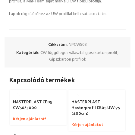
profilja, a Már-Team saját márkájú CW típusú profilja.
Lapok rögzítéséhez az UW profillal kell csatlakoztatni.
Cikkszám:
NPCW503
Kategóriák:
CW függőleges válaszfal gipszkarton profil
,
Gipszkarton profilok
Kapcsolódó termékek
MASTERPLAST
MASTERPLAST CE05
Masterprofil CE05 UW-75
CW50/3000
(400cm)
Kérjen ajánlatot!
Kérjen ajánlatot!