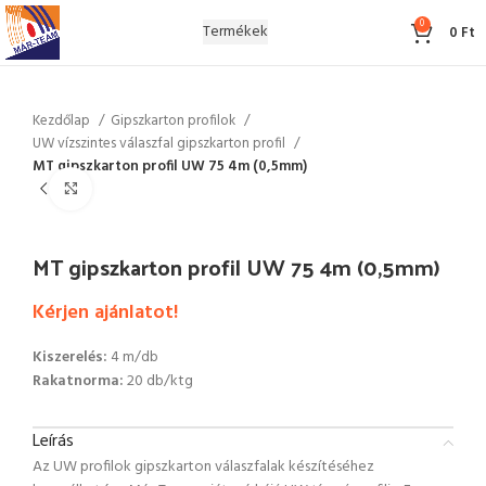
0
Termékek
0
Ft
Kezdőlap
Gipszkarton profilok
UW vízszintes válaszfal gipszkarton profil
MT gipszkarton profil UW 75 4m (0,5mm)
Click to enlarge
MT gipszkarton profil UW 75 4m (0,5mm)
Kérjen ajánlatot!
Kiszerelés:
4 m/db
Rakatnorma:
20 db/ktg
Leírás
Az UW profilok gipszkarton válaszfalak készítéséhez