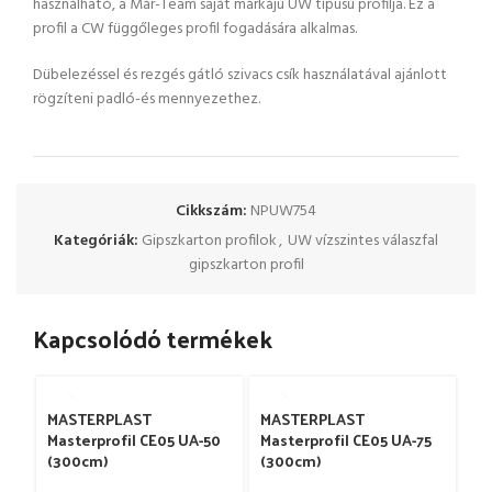
használható,
a Már-Team saját márkájú UW típusú profilja. Ez a
profil a CW függőleges profil fogadására alkalmas.
Dübelezéssel és rezgés gátló szivacs csík használatával ajánlott
rögzíteni padló-és mennyezethez.
Cikkszám:
NPUW754
Kategóriák:
Gipszkarton profilok
,
UW vízszintes válaszfal
gipszkarton profil
Kapcsolódó termékek
MASTERPLAST
MASTERPLAST
Masterprofil CE05 UA-50
Masterprofil CE05 UA-75
(300cm)
(300cm)