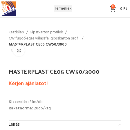
0
Termékek
0
Ft
Kezdőlap
Gipszkarton profilok
CW függőleges válaszfal gipszkarton profil
MASTERPLAST CE05 CW50/3000
Click to enlarge
MASTERPLAST CE05 CW50/3000
Kérjen ajánlatot!
Kiszerelés:
3fm/db
Rakatnorma:
20db/ktg
Leírás