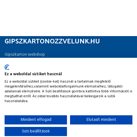
Ma
(3
Ké
GIPSZKARTONOZZVELUNK.HU
Gipszkarton webshop
Minden ami a felújításhoz szükséges.
Ez a weboldal sütiket használ
Ez a weboldal sütiket (cookie-kat) használ a tartalmak megfelelő
ÁTVÉTELI PONT: 2013 Pomáz, Budakalászi út 16.
megjelenítéséhez,valamint weboldalforgalmunk elemzéséhez, látogatói
adatainak elemzésére. A Süti beállítások gombra kattintva több információt is
TELEFON: +36 70 397 1584
megtudhat erről. Az oldal további használatával beleegyezik a sütik
használatába.
EMAIL: info@gipszkartonozzvelunk.hu
Mindent elfogad
Elutasít mindent
INFORMÁCIÓK
Süti beállítások