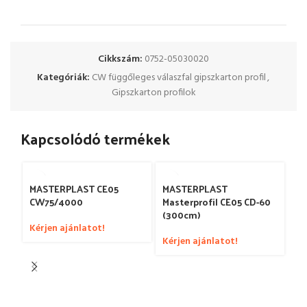
Cikkszám:
0752-05030020
Kategóriák:
CW függőleges válaszfal gipszkarton profil
,
Gipszkarton profilok
Kapcsolódó termékek
MASTERPLAST
MASTERPLAST CE05
Masterprofil CE05 CD-60
CW75/4000
(300cm)
Kérjen ajánlatot!
Kérjen ajánlatot!
M