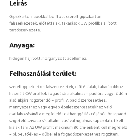
Leírás
Gipszkarton lapokkal borított szerelt gipszkarton
falszerkezetek, előtétfalak, takarások UW profilba állított
tartószerkezete.
Anyaga:
hidegen hajlított, horganyzott acéllemez.
Felhasználási terület:
szerelt gipszkarton falszerkezetek, előtétfalak, takarásokhoz
használt CW profilok fogadására alkalmas – padlóra vagy födém
alsó síkjára rögzítendő – profil. A padlószerkezethez,
mennyezethez vagy egyéb épületszerkezetekhez való
csatlakozásánál a megfelelő testhanggátlás céljából, öntapadó
szigetelő szivacscsík alkalmazásával rugalmas kapcsolatot kell
kialakítani. Az UW profilt maximum 80 cm-enként kell megfelelő
– pl. beütőékes – dűbellel a fogadószerkezethez rögzíteni.