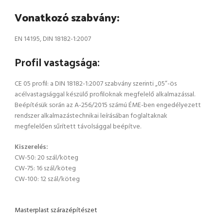
Vonatkozó szabvány:
EN 14195, DIN 18182-1:2007
Profil vastagsága:
CE 05 profil: a DIN 18182-1:2007 szabvány szerinti „05”-ös
acélvastagsággal készülő profiloknak megfelelő alkalmazással.
Beépítésük során az A-256/2015 számú ÉME-ben engedélyezett
rendszer alkalmazástechnikai leírásában foglaltaknak
megfelelően sűrített távolsággal beépítve.
Kiszerelés:
CW-50: 20 szál/köteg
CW-75: 16 szál/köteg
CW-100: 12 szál/köteg
Masterplast szárazépítészet